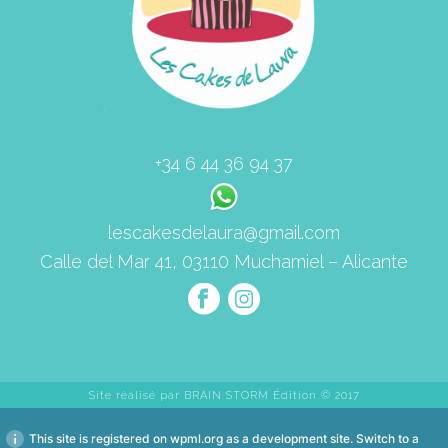
+34 6 44 36 94 37
lescakesdelaura@gmail.com
Calle del Mar 41, 03110 Muchamiel – Alicante
Site réalisé par
BRAIN STORM Édition
© 2017
This site is registered on
wpml.org
as a development site. Switch to a